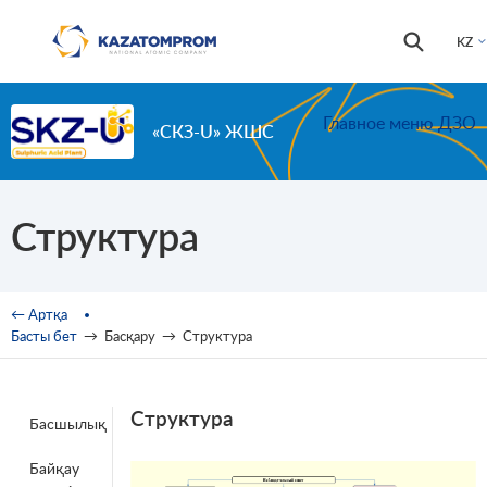
Skip to main content
Іздестір
Іздестіру
KZ
формас
Главное меню ДЗО
«СКЗ-U» ЖШС
Структура
You are here
← Артқа
Басты бет
→
Басқару
→
Структура
Структура
Басшылық
Байқау